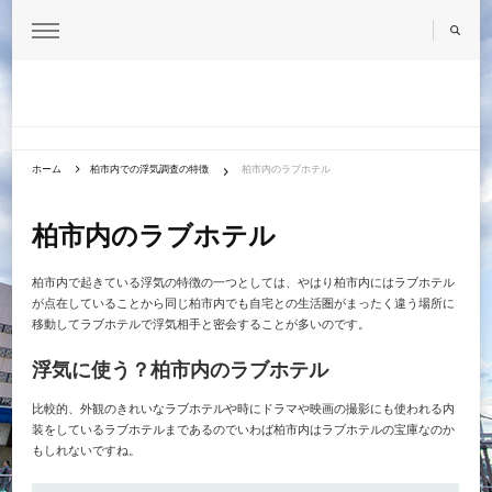
柏・流山で浮気調査を探偵に依頼するなら元刑事の運営する探偵事務所
柏市で浮気探偵探すなら
アルシュ柏支部
ホーム
柏市内での浮気調査の特徴
柏市内のラブホテル
柏市内のラブホテル
柏市内で起きている浮気の特徴の一つとしては、やはり柏市内にはラブホテル
が点在していることから同じ柏市内でも自宅との生活圏がまったく違う場所に
移動してラブホテルで浮気相手と密会することが多いのです。
浮気に使う？柏市内のラブホテル
比較的、外観のきれいなラブホテルや時にドラマや映画の撮影にも使われる内
装をしているラブホテルまであるのでいわば柏市内はラブホテルの宝庫なのか
もしれないですね。