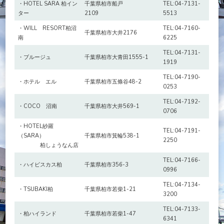
・HOTEL SARA 柏イン
千葉県柏市船戸
TEL:04-7131-
ター
2109
5513
・WILL RESORT柏沼
TEL:04-7160-
千葉県柏市大井2176
南
6225
TEL:04-7131-
・ブルージュ
千葉県柏市大青田1555-1
1919
TEL:04-7190-
・ホテル エル
千葉県柏市五條谷48-2
0253
TEL:04-7192-
・COCO 沼南
千葉県柏市大井569-1
0706
・HOTEL紗羅
TEL:04-7191-
（SARA）
千葉県柏市箕輪538-1
2250
柏しょうなん店
TEL:04-7166-
・ハイビスカス柏
千葉県柏市356-3
0996
TEL:04-7134-
・TSUBAKI柏
千葉県柏市若柴1-21
3200
TEL:04-7133-
・柏ハイランド
千葉県柏市若柴1-47
6341