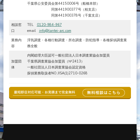
千葉県公安委員会第44150006号（船橋本部）
同第441900377号（柏支店）
同第441900378号（千葉支店）
相談窓
TEL
0120-984-967
口
email
info@tantei-arc.com
業務内
浮気調査・各種行動調査・所在調査・防犯指導・各種探偵調査業
容
務全般
内閣総理大臣認可一般社団法人日本調査業協会加盟員
加盟団
千葉県調査業協会加盟員（№2413）
体
一般社団法人日本調査業協会認定資格
探偵業務取扱者NO.JISA(1)2710-0268