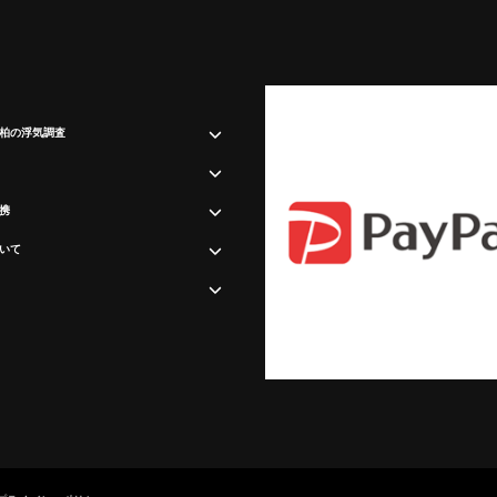
柏の浮気調査
携
いて